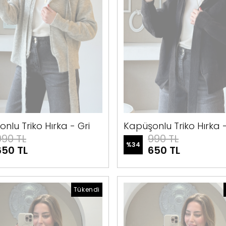
nlu Triko Hırka - Gri
Kapüşonlu Triko Hırka 
990 TL
990 TL
%
34
650 TL
650 TL
Tükendi