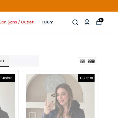
0
Son Şans / Outlet
Tulum
en
Tükendi
Tükendi