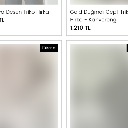
a Desen Triko Hırka
Gold Düğmeli Cepli Tri
TL
Hırka - Kahverengi
1.210 TL
Tükendi