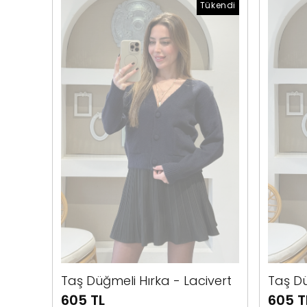
Tükendi
Taş Düğmeli Hırka - Lacivert
Taş Dü
605 TL
605 T