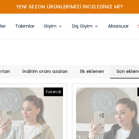
YENİ SEZON ÜRÜNLERİMİZİ İNCELEDİNİZ Mİ?
ler
Takımlar
Giyim
Dış Giyim
Aksesuar
artan
İndirim oranı azalan
İlk eklenen
Son eklen
Tükendi