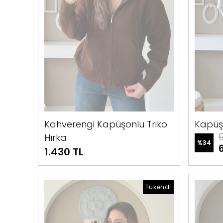
Kahverengi Kapüşonlu Triko
Kapüşo
Hırka
%
34
1.430 TL
Tükendi