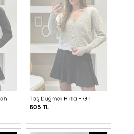
yah
Taş Düğmeli Hırka - Gri
605 TL