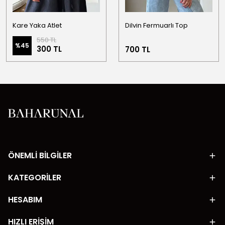
Kare Yaka Atlet
Dilvin Fermuarlı Top
550 TL
%
45
300 TL
700 TL
ÖNEMLİ BİLGİLER
KATEGORİLER
HESABIM
HIZLI ERİŞİM