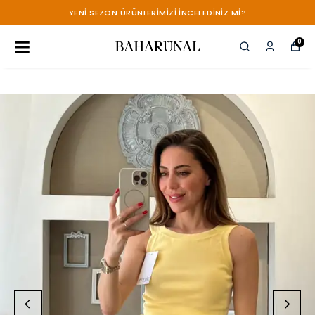
YENİ SEZON ÜRÜNLERİMİZİ İNCELEDİNİZ Mİ?
0