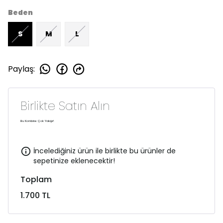
Beden
S
M
L
Paylaş
:
Birlikte Satın Alın
Bu Kombine Çok Yakışır!
İncelediğiniz ürün ile birlikte bu ürünler de
sepetinize eklenecektir!
Toplam
1.700 TL