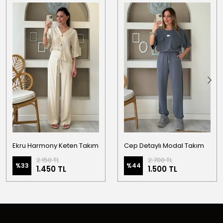
Ekru Harmony Keten Takım
Cep Detaylı Modal Takım
2.150 TL
2.700 TL
%
33
%
44
1.450 TL
1.500 TL