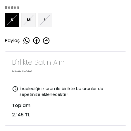
Beden
S
M
L
Paylaş
:
Birlikte Satın Alın
Bu Kombine Çok Yakışır!
İncelediğiniz ürün ile birlikte bu ürünler de
sepetinize eklenecektir!
Toplam
2.145 TL