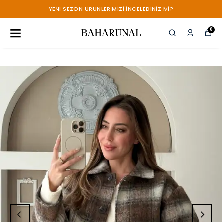
YENİ SEZON ÜRÜNLERİMİZİ İNCELEDİNİZ Mİ?
0