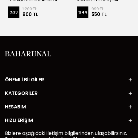
1.200 TL
990 TL
%
33
%
44
800 TL
550 TL
ÖNEMLİ BİLGİLER
KATEGORİLER
HESABIM
HIZLI ERİŞİM
Bizlere aşağıdaki iletişim bilgilerinden ulaşabilirsiniz.