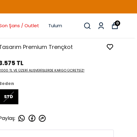
0
Son Şans / Outlet
Tulum
Tasarım Premium Trençkot
3.575 TL
2000 TL VE ÜZERİ ALIŞVERİŞLERDE KARGO ÜCRETSİZ!
Beden
STD
Paylaş
: