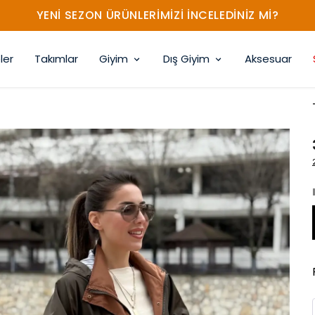
YENİ SEZON ÜRÜNLERİMİZİ İNCELEDİNİZ Mİ?
ler
Takımlar
Giyim
Dış Giyim
Aksesuar