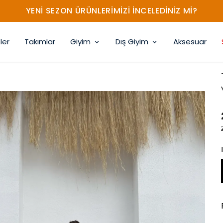
YENİ SEZON ÜRÜNLERİMİZİ İNCELEDİNİZ Mİ?
ler
Takımlar
Giyim
Dış Giyim
Aksesuar