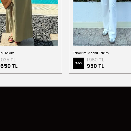
sel Takım
Tasarım Modal Takım
.035 TL
1.980 TL
%
52
.650 TL
950 TL