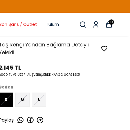
0
Son Şans / Outlet
Tulum
Taş Rengi Yandan Bağlama Detaylı
Yelekli
2.145 TL
2000 TL VE ÜZERİ ALIŞVERİŞLERDE KARGO ÜCRETSİZ!
Beden
S
M
L
Paylaş
: