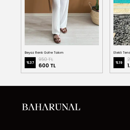
Beyaz Renk Gofre Takım
Etekli Ten
950 TL
2
%
37
%
19
600 TL
1