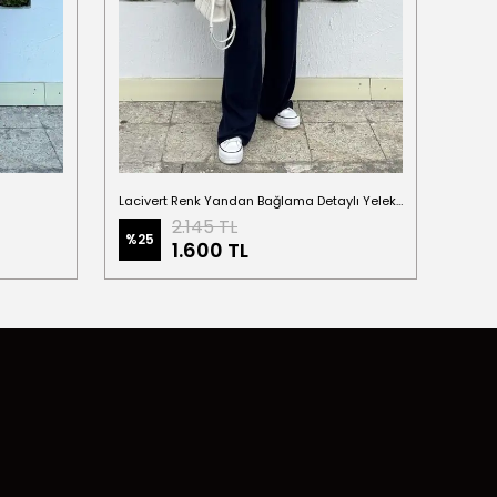
Lacivert Renk Yandan Bağlama Detaylı Yelekli Keten Takım
2.145 TL
%
25
1.600 TL