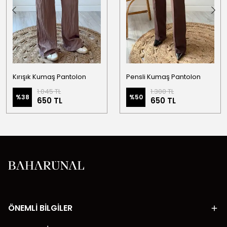
Kırışık Kumaş Pantolon
Pensli Kumaş Pantolon
1.045 TL
1.300 TL
%
38
%
50
650 TL
650 TL
ÖNEMLİ BİLGİLER