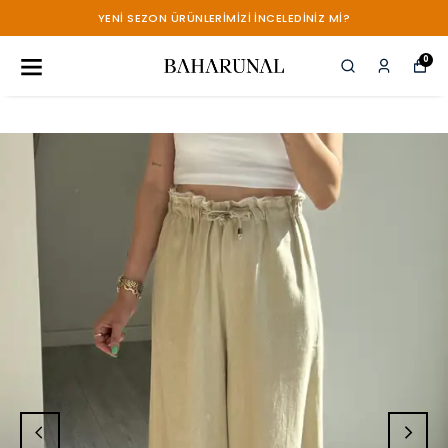
YENİ SEZON ÜRÜNLERİMİZİ İNCELEDİNİZ Mİ?
0