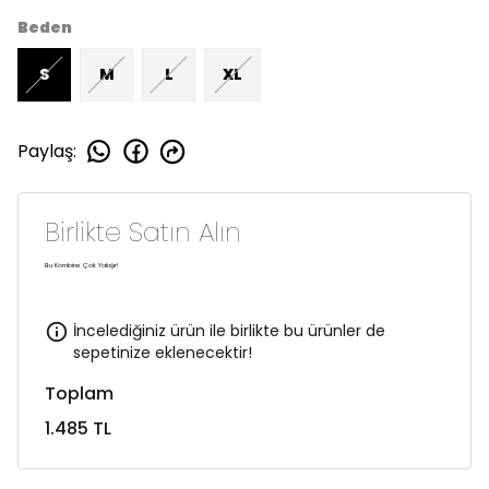
Beden
S
M
L
XL
Paylaş
:
Birlikte Satın Alın
Bu Kombine Çok Yakışır!
İncelediğiniz ürün ile birlikte bu ürünler de
sepetinize eklenecektir!
Toplam
1.485 TL