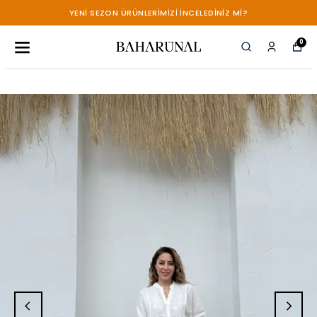
YENİ SEZON ÜRÜNLERİMİZİ İNCELEDİNİZ Mİ?
0