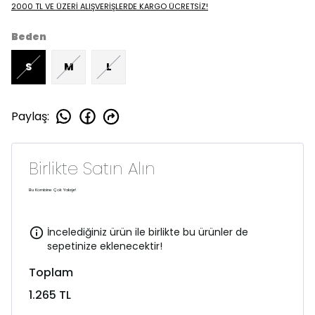
2000 TL VE ÜZERİ ALIŞVERİŞLERDE KARGO ÜCRETSİZ!
Beden
S
M
L
Paylaş
:
Birlikte Satın Alın
Bu Kombine Çok Yakışır!
İncelediğiniz ürün ile birlikte bu ürünler de
sepetinize eklenecektir!
Toplam
1.265 TL