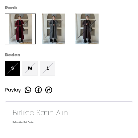
Renk
Beden
S
M
L
Paylaş
:
Birlikte Satın Alın
Bu Kombine Çok Yakışır!