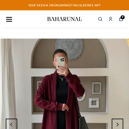
YENİ SEZON ÜRÜNLERİMİZİ İNCELEDİNİZ Mİ?
0