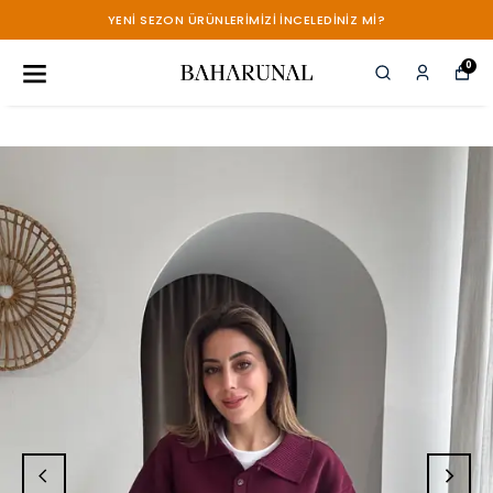
YENİ SEZON ÜRÜNLERİMİZİ İNCELEDİNİZ Mİ?
0