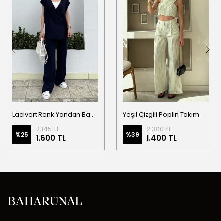
Lacivert Renk Yandan Bağlama Detaylı Yelekli Keten Takım
Yeşil Çizgili Poplin Takım
2.145 TL
2.300 TL
%
25
%
39
1.600 TL
1.400 TL