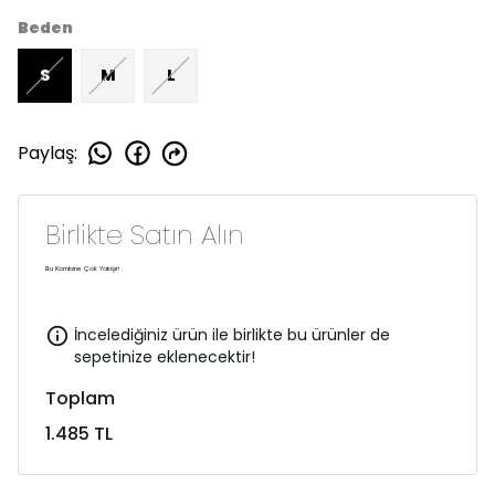
Beden
S
M
L
Paylaş
:
Birlikte Satın Alın
Bu Kombine Çok Yakışır!
İncelediğiniz ürün ile birlikte bu ürünler de
sepetinize eklenecektir!
Toplam
1.485 TL