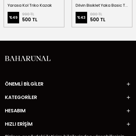
Yarasa Kol Triko Kazak
Dilvin Bisiklet Yaka Basic Triko Kazak
990 TL
880 TL
%
49
%
43
500 TL
500 TL
ÖNEMLİ BİLGİLER
KATEGORİLER
HESABIM
HIZLI ERİŞİM