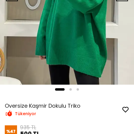
Oversize Kaşmir Dokulu Triko
Tükeniyor
935 TL
%
47
500 TL