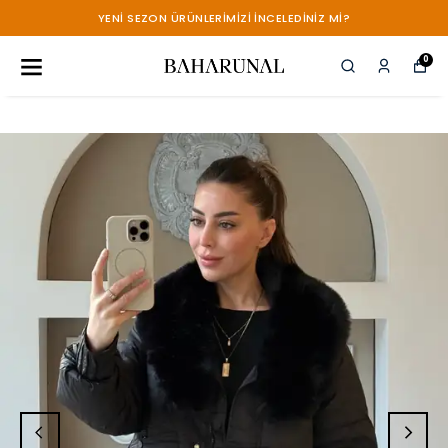
YENİ SEZON ÜRÜNLERİMİZİ İNCELEDİNİZ Mİ?
0