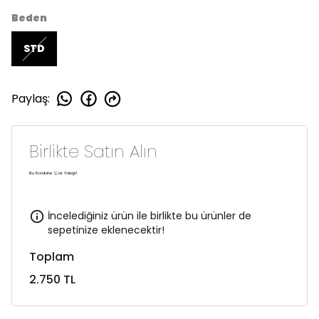
Beden
STD
Paylaş
:
Birlikte Satın Alın
Bu Kombine Çok Yakışır!
İncelediğiniz ürün ile birlikte bu ürünler de
sepetinize eklenecektir!
Toplam
2.750 TL