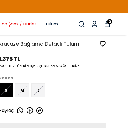
0
Son Şans / Outlet
Tulum
Kruvaze Bağlama Detaylı Tulum
1.375 TL
2000 TL VE ÜZERİ ALIŞVERİŞLERDE KARGO ÜCRETSİZ!
Beden
S
M
L
Paylaş
: