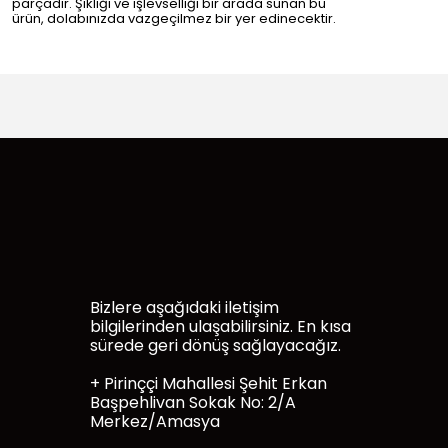
parçadır. Şıklığı ve işlevselliği bir arada sunan bu
ürün, dolabınızda vazgeçilmez bir yer edinecektir.
Bizlere aşağıdaki iletişim
bilgilerinden ulaşabilirsiniz. En kısa
sürede geri dönüş sağlayacağız.
+ Pirinççi Mahallesi Şehit Erkan
Başpehlivan Sokak No: 2/A
Merkez/Amasya