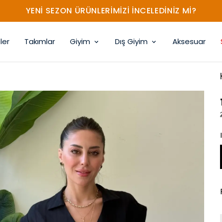
YENİ SEZON ÜRÜNLERİMİZİ İNCELEDİNİZ Mİ?
ler
Takımlar
Giyim
Dış Giyim
Aksesuar