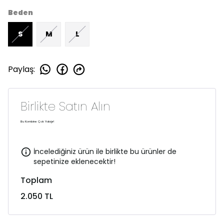
Beden
S
M
L
Paylaş
:
Birlikte Satın Alın
Bu Kombine Çok Yakışır!
İncelediğiniz ürün ile birlikte bu ürünler de
sepetinize eklenecektir!
Toplam
2.050 TL