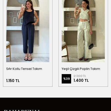
Sıfır Kollu Tensel Takım
Yeşil Çizgili Poplin Takım
2.300 TL
%
39
1.400 TL
1.150 TL