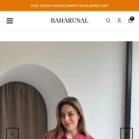
YENİ SEZON ÜRÜNLERİMİZİ İNCELEDİNİZ Mİ?
0