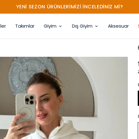
YENİ SEZON ÜRÜNLERİMİZİ İNCELEDİNİZ Mİ?
ler
Takımlar
Giyim
Dış Giyim
Aksesuar