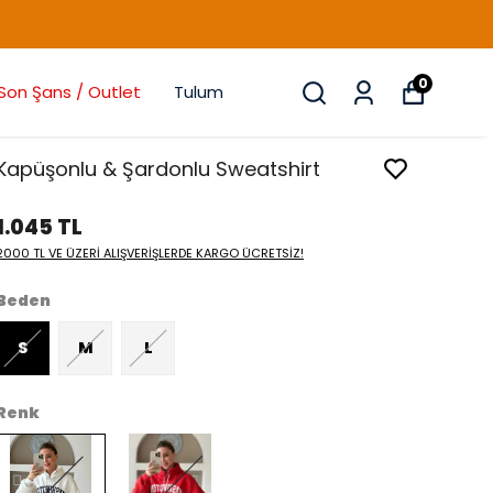
0
Son Şans / Outlet
Tulum
Kapüşonlu & Şardonlu Sweatshirt
1.045 TL
2000 TL VE ÜZERİ ALIŞVERİŞLERDE KARGO ÜCRETSİZ!
Beden
S
M
L
Renk