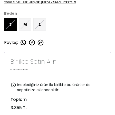
2000 TL VE ÜZERİ ALIŞVERİŞLERDE KARGO ÜCRETSİZ!
Beden
S
M
L
Paylaş
:
Birlikte Satın Alın
Bu Kombine Çok Yakışır!
İncelediğiniz ürün ile birlikte bu ürünler de
sepetinize eklenecektir!
Toplam
3.355 TL