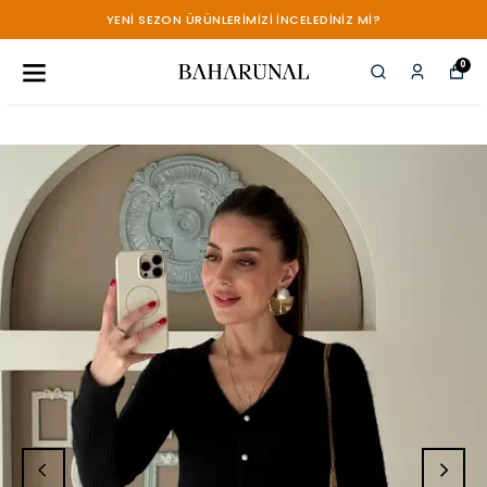
YENİ SEZON ÜRÜNLERİMİZİ İNCELEDİNİZ Mİ?
0