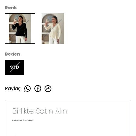
Renk
Beden
STD
Paylaş
:
Birlikte Satın Alın
Bu Kombine Çok Yakışır!