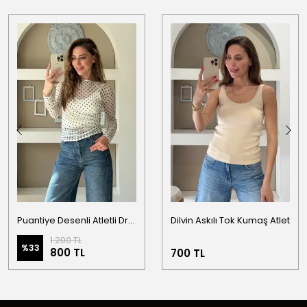
Puantiye Desenli Atletli Drapeli Bluz
Dilvin Askılı Tok Kumaş Atlet
1.200 TL
%
33
800 TL
700 TL