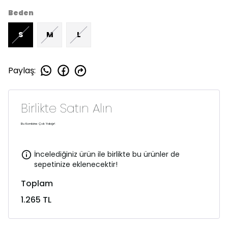
Beden
S
M
L
Paylaş
:
Birlikte Satın Alın
Bu Kombine Çok Yakışır!
İncelediğiniz ürün ile birlikte bu ürünler de
sepetinize eklenecektir!
Toplam
1.265 TL