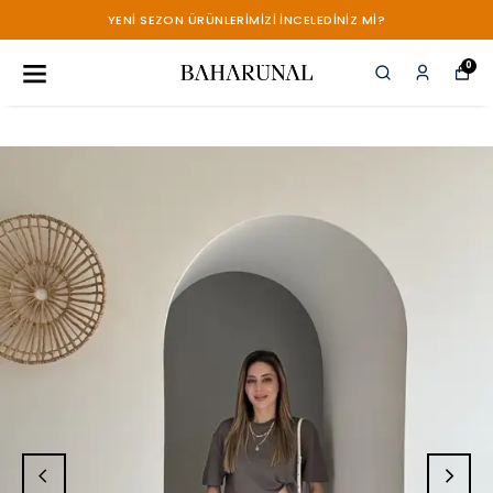
YENİ SEZON ÜRÜNLERİMİZİ İNCELEDİNİZ Mİ?
0