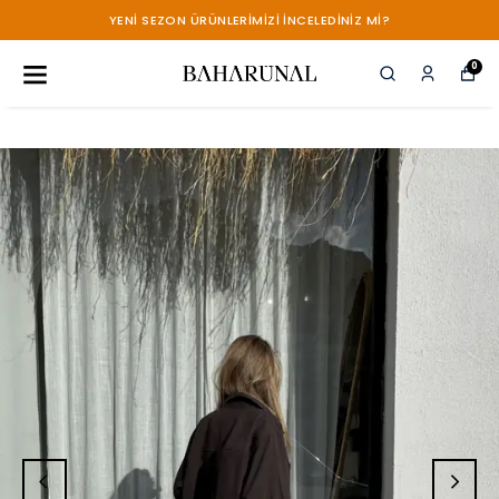
YENİ SEZON ÜRÜNLERİMİZİ İNCELEDİNİZ Mİ?
0