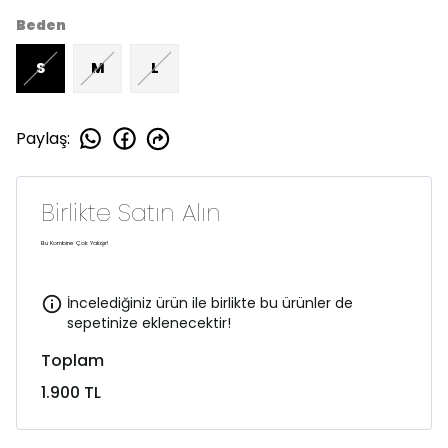
Beden
S
M
L
Paylaş
:
Birlikte Satın Alın
Bu Kombine Çok Yakışır!
İncelediğiniz ürün ile birlikte bu ürünler de
sepetinize eklenecektir!
Toplam
1.900 TL