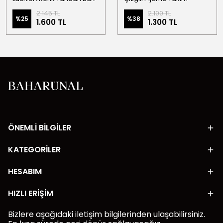
2.145 TL
2.100 TL
%
25
%
38
1.600 TL
1.300 TL
ÖNEMLİ BİLGİLER
KATEGORİLER
HESABIM
HIZLI ERİŞİM
Bizlere aşağıdaki iletişim bilgilerinden ulaşabilirsiniz.