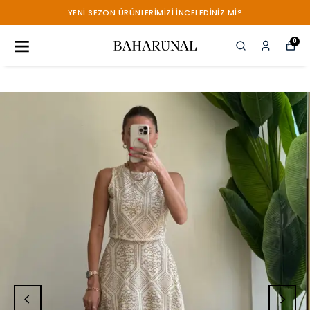
YENİ SEZON ÜRÜNLERİMİZİ İNCELEDİNİZ Mİ?
0