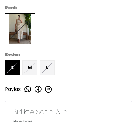
Renk
Beden
S
M
L
Paylaş
:
Birlikte Satın Alın
Bu Kombine Çok Yakışır!