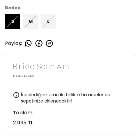
Beden
S
M
L
Paylaş
:
Birlikte Satın Alın
Bu Kombine Çok Yakışır!
İncelediğiniz ürün ile birlikte bu ürünler de
sepetinize eklenecektir!
Toplam
2.035 TL