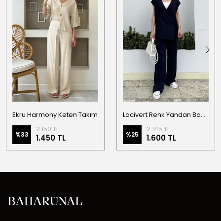
Ekru Harmony Keten Takım
Lacivert Renk Yandan Bağlama Detaylı Yelekli Keten Takım
2.150 TL
2.145 TL
%
33
%
25
1.450 TL
1.600 TL