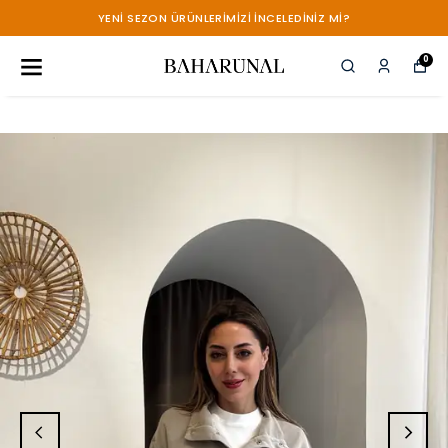
YENİ SEZON ÜRÜNLERİMİZİ İNCELEDİNİZ Mİ?
0