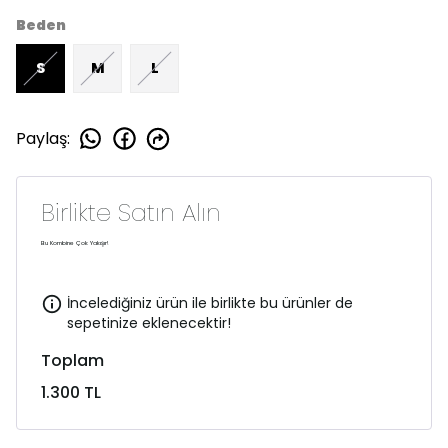
Beden
S
M
L
Paylaş
:
Birlikte Satın Alın
Bu Kombine Çok Yakışır!
İncelediğiniz ürün ile birlikte bu ürünler de
sepetinize eklenecektir!
Toplam
1.300 TL