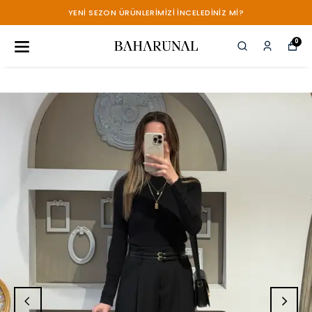
YENİ SEZON ÜRÜNLERİMİZİ İNCELEDİNİZ Mİ?
0