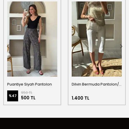
Puantiye Siyah Pantolon
Dilvin Bermuda Pantolon/Beyaz
950 TL
%
47
500 TL
1.400 TL