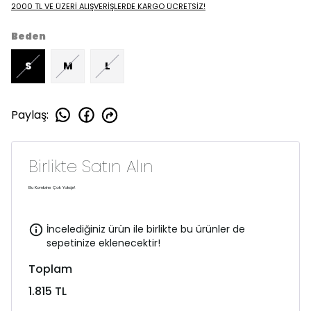
2000 TL VE ÜZERİ ALIŞVERİŞLERDE KARGO ÜCRETSİZ!
Beden
S
M
L
Paylaş
:
Birlikte Satın Alın
Bu Kombine Çok Yakışır!
İncelediğiniz ürün ile birlikte bu ürünler de
sepetinize eklenecektir!
Toplam
1.815 TL