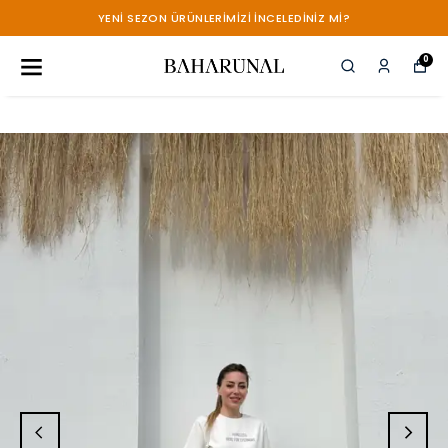
YENİ SEZON ÜRÜNLERİMİZİ İNCELEDİNİZ Mİ?
0