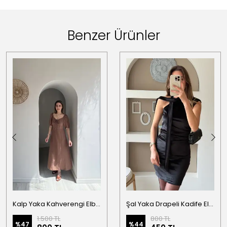
Benzer Ürünler
Kalp Yaka Kahverengi Elbise
Şal Yaka Drapeli Kadife Elbise
1.500 TL
800 TL
%
47
%
44