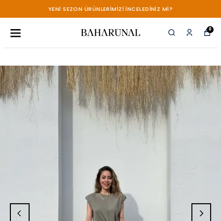
YENİ SEZON ÜRÜNLERİMİZİ İNCELEDİNİZ Mİ?
0