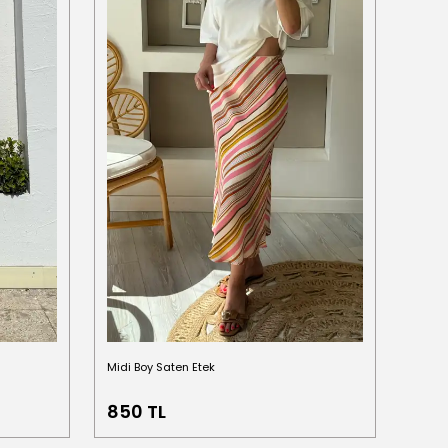
Midi Boy Saten Etek
İçi Şor
%
47
850 TL