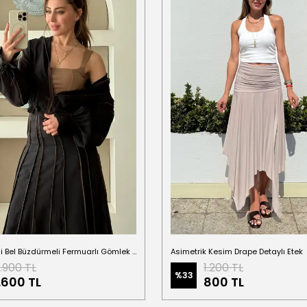
Sage Biyeli Bel Büzdürmeli Fermuarlı Gömlek Astarlı Kahve Etek Takım
Asimetrik Kesim Drape Detaylı Etek
.900 TL
1.200 TL
%
33
.600 TL
800 TL