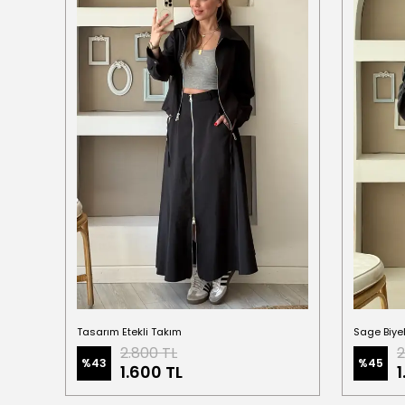
Tasarım Etekli Takım
2.800 TL
2
%
43
%
45
1.600 TL
1