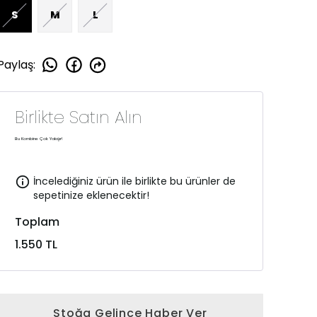
S
M
L
Paylaş
:
Birlikte Satın Alın
Bu Kombine Çok Yakışır!
İncelediğiniz ürün ile birlikte bu ürünler de
sepetinize eklenecektir!
Toplam
1.550 TL
Stoğa Gelince Haber Ver