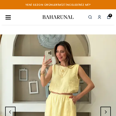
YENİ SEZON ÜRÜNLERİMİZİ İNCELEDİNİZ Mİ?
0