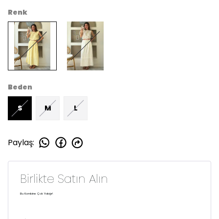
Renk
Beden
S
M
L
Paylaş
:
Birlikte Satın Alın
Bu Kombine Çok Yakışır!