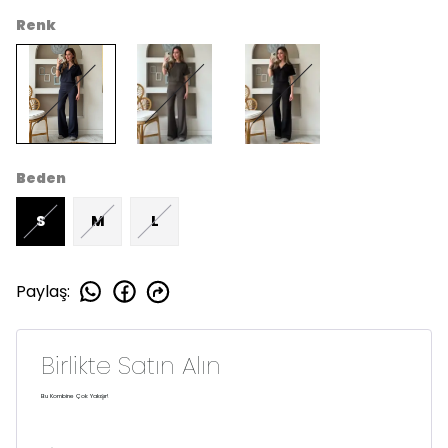
Renk
Beden
S
M
L
Paylaş
:
Birlikte Satın Alın
Bu Kombine Çok Yakışır!