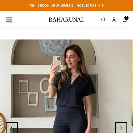
YENİ SEZON ÜRÜNLERİMİZİ İNCELEDİNİZ Mİ?
0