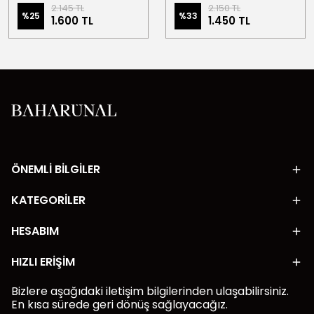
2.145 TL
2.150 TL
%
25
%
33
1.600 TL
1.450 TL
ÖNEMLİ BİLGİLER
KATEGORİLER
HESABIM
HIZLI ERİŞİM
Bizlere aşağıdaki iletişim bilgilerinden ulaşabilirsiniz.
En kısa sürede geri dönüş sağlayacağız.