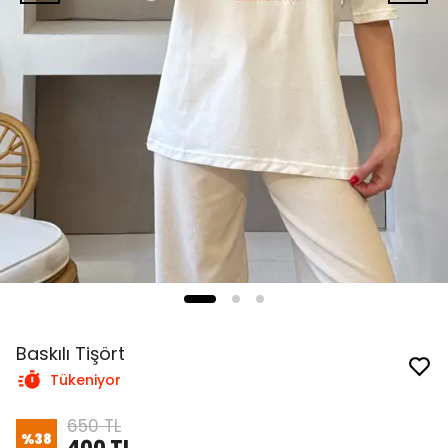
Baskılı Tişört
Tükeniyor
650 TL
%
38
400 TL